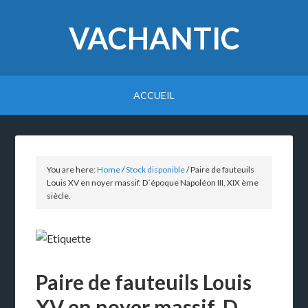
VACHANTIC
ACCUEIL
You are here:
Home
/
Stock disponible
/
Paire de fauteuils
Louis XV en noyer massif. D´époque Napoléon III, XIX ème
siècle.
Paire de fauteuils Louis
XV en noyer massif. D