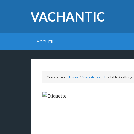
VACHANTIC
ACCUEIL
You are here:
Home
/
Stock disponible
/
Table à rallong