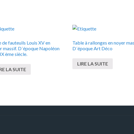
e de fauteuils Louis XV en
Table à rallonges en noyer mas
r massif. D´époque Napoléon
D´époque Art Déco
XIX ème siècle.
LIRE LA SUITE
RE LA SUITE