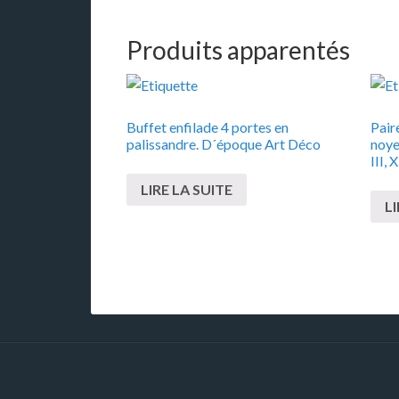
Produits apparentés
Buffet enfilade 4 portes en
Pair
palissandre. D´époque Art Déco
noye
III, 
LIRE LA SUITE
LI