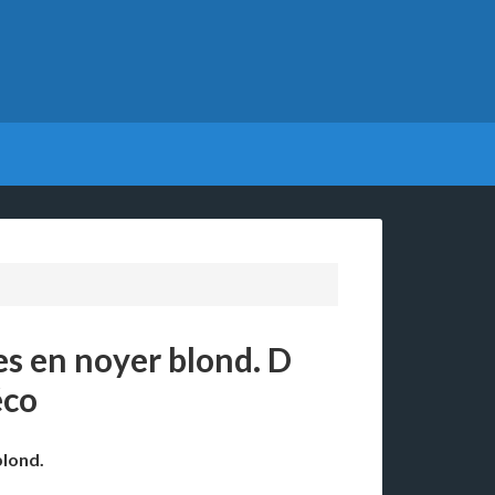
es en noyer blond. D
éco
blond.