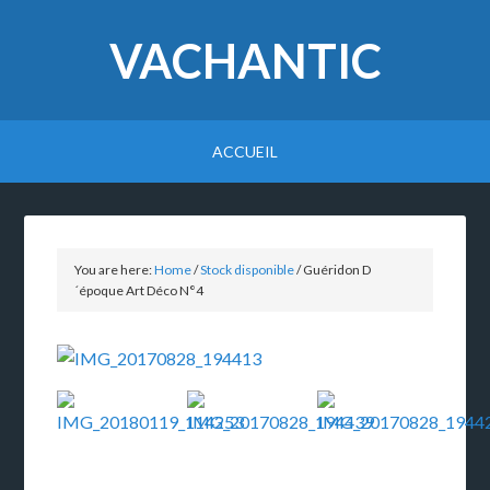
VACHANTIC
ACCUEIL
You are here:
Home
/
Stock disponible
/
Guéridon D
´époque Art Déco N°4