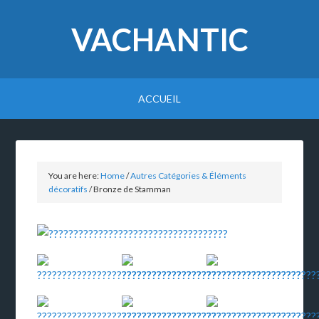
VACHANTIC
ACCUEIL
You are here:
Home
/
Autres Catégories & Éléments
décoratifs
/
Bronze de Stamman