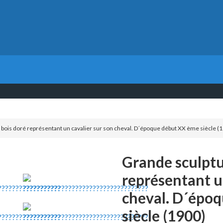
bois doré représentant un cavalier sur son cheval. D´époque début XX ème siècle (
Grande sculptu
représentant u
cheval. D´épo
siècle (1900)