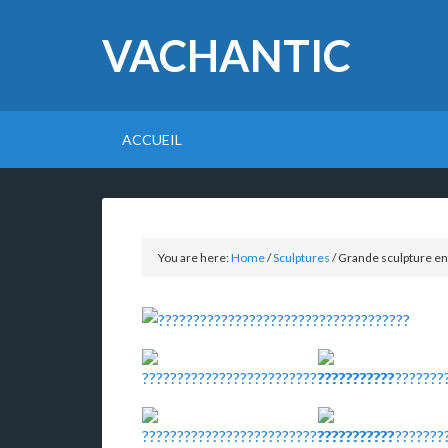
VACHANTIC
ACCUEIL
You are here:
Home
/
Sculptures
/
Grande sculpture en 