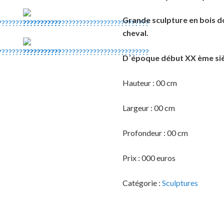
Grande sculpture en bois d
cheval.
D´époque début XX ème siè
Hauteur : 00 cm
Largeur : 00 cm
Profondeur : 00 cm
Prix : 000 euros
Catégorie :
Sculptures