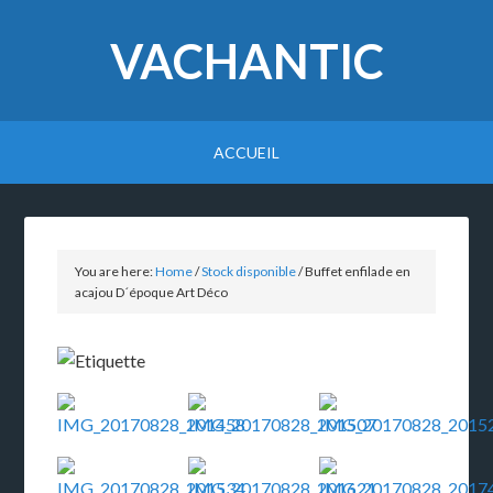
VACHANTIC
ACCUEIL
You are here:
Home
/
Stock disponible
/
Buffet enfilade en
acajou D´époque Art Déco