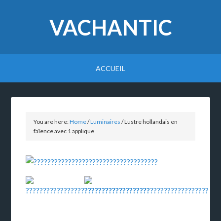
VACHANTIC
ACCUEIL
You are here:
Home
/
Luminaires
/
Lustre hollandais en
faïence avec 1 applique