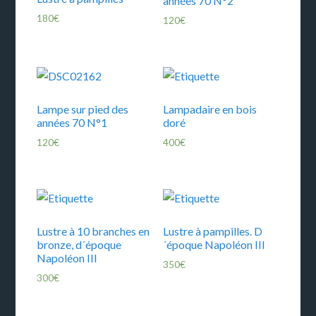
années 70 N°2
180
€
120
€
Lampe sur pied des
Lampadaire en bois
années 70 N°1
doré
120
€
400
€
Lustre à 10 branches en
Lustre à pampilles. D
bronze, d´époque
´époque Napoléon III
Napoléon III
350
€
300
€