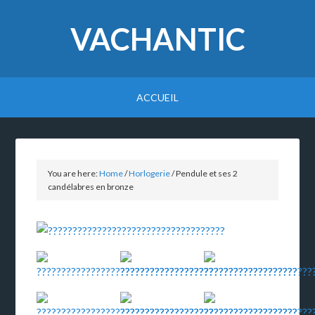
VACHANTIC
ACCUEIL
You are here:
Home
/
Horlogerie
/
Pendule et ses 2
candélabres en bronze