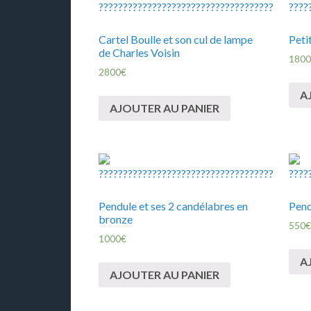
Cartel Boulle et son cul de lampe
Peti
de Charles Voisin
1800
2800
€
A
AJOUTER AU PANIER
Pendule et ses 2 candélabres en
Pend
bronze
550
€
1000
€
A
AJOUTER AU PANIER