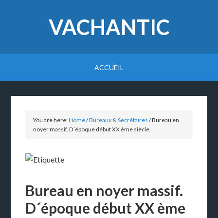
VACHANTIC
ACCUEIL
You are here:
Home
/
Bureaux & Secrétaires
/
Bureau en
noyer massif. D´époque début XX ème siècle.
Bureau en noyer massif.
D´époque début XX ème