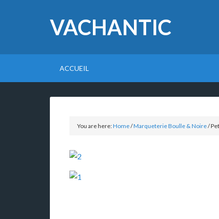
VACHANTIC
ACCUEIL
You are here:
Home
/
Marqueterie Boulle & Noire
/
Pet