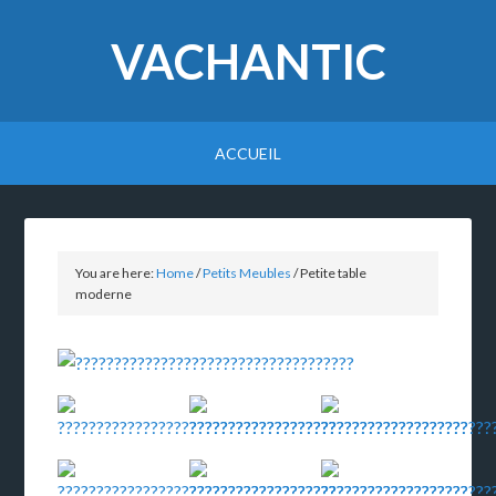
VACHANTIC
ACCUEIL
You are here:
Home
/
Petits Meubles
/
Petite table
moderne