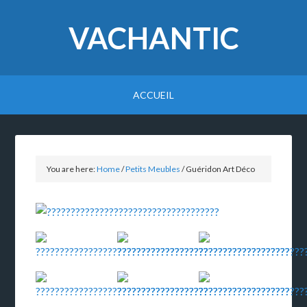
VACHANTIC
ACCUEIL
You are here:
Home
/
Petits Meubles
/
Guéridon Art Déco