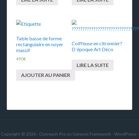
Table basse de forme
Coiffeuse en citronnier?
rectangulaire en noyer
D´époque Art Déco
massif
490
€
LIRE LA SUITE
AJOUTER AU PANIER
Copyright © 2026 ·
Outreach Pro
on
Genesis Framework
·
WordPress
·