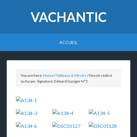
VACHANTIC
ACCUEIL
You are here:
Home
/
Tableaux & Miroirs
/
Dessin réalisé
au fusain. Signature: Edward Guziger N°2