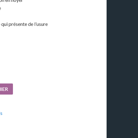
e
e qui présente de l’usure
IER
ls