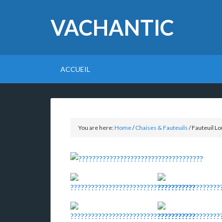
VACHANTIC
ACCUEIL
You are here:
Home
/
Chaises & Fauteuils
/
Fauteuil Lou