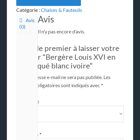
Catégorie :
Chaises & Fauteuils
Avis
Avis
(0)
Il n’y pas encore d’avis.
Soyez le premier à laisser votre
avis sur “Bergère Louis XVI en
bois laqué blanc ivoire”
Votre adresse e-mail ne sera pas publiée.
Les
champs obligatoires sont indiqués avec
*
Votre vote
Votre Avis
*