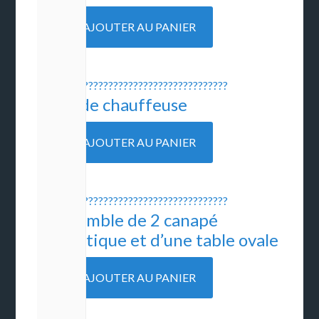
680
€
AJOUTER AU PANIER
Paire de chauffeuse
300
€
AJOUTER AU PANIER
1 ensemble de 2 canapé
romantique et d’une table ovale
700
€
AJOUTER AU PANIER