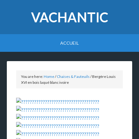
VACHANTIC
ACCUEIL
You are here:
Home
/
Chaises & Fauteuils
/
Bergère Louis
XVI en bois laqué blanc ivoire