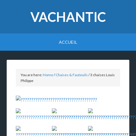
VACHANTIC
ACCUEIL
You are here:
Home
/
Chaises & Fauteuils
/
3 chaises Louis
Philippe