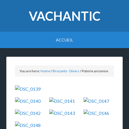
VACHANTIC
ACCUEIL
You are here:
Home
/
Brocante - Divers
/
Poterie ancienne