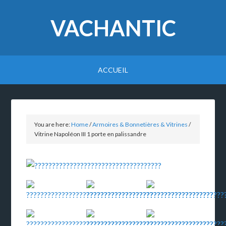
VACHANTIC
ACCUEIL
You are here:
Home
/
Armoires & Bonnetières & Vitrines
/
Vitrine Napoléon III 1 porte en palissandre